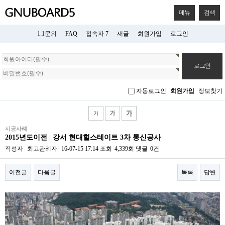
메뉴
검색
1:1문의
FAQ
접속자 7
새글
회원가입
로그인
회
원
로
그
자동로그인
회원가입
정보찾기
인
시공사례
2015년도이전 | 강서 현대힐스테이트 3차 통신공사
작성자
최고관리자
16-07-15 17:14
조회
4,339회
댓글
0건
이전글
다음글
목록
답변
본문